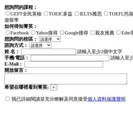
想詢問的課程：
GEPT全民英檢
TOEIC多益
IELTS雅思
TOEFL托
遊留學
如何得知菁英：
Facebook
Yahoo搜尋
Google搜尋
親友推薦
Edm
想詢問的校區：
諮詢方式：
姓 名：
請輸入至少2個中文字
手機/電話：
請輸入至少
E-Mail：
開放留言：
希望在哪裡看到菁英:
我已詳細閱讀並充分瞭解及同意接受
個人資料保護聲明