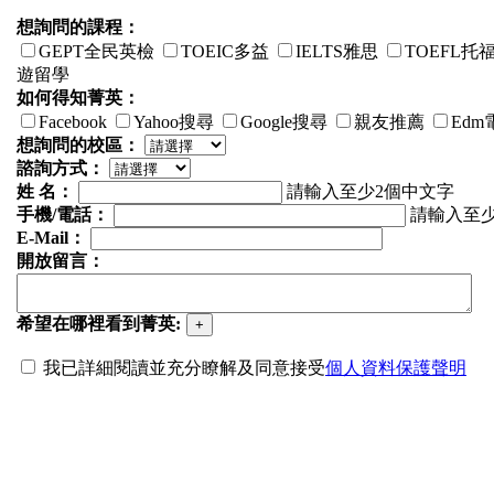
想詢問的課程：
GEPT全民英檢
TOEIC多益
IELTS雅思
TOEFL托
遊留學
如何得知菁英：
Facebook
Yahoo搜尋
Google搜尋
親友推薦
Edm
想詢問的校區：
諮詢方式：
姓 名：
請輸入至少2個中文字
手機/電話：
請輸入至少
E-Mail：
開放留言：
希望在哪裡看到菁英:
我已詳細閱讀並充分瞭解及同意接受
個人資料保護聲明